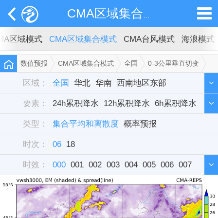
CMA区域集合模式
MA区域模式
CMA区域集合模式
CMA台风模式
海浪模式
数值预报
CMA区域集合模式
全国
0-3公里垂直切变
集合平均和离散度
区域：
全国
华北
华南
西南地区东部
要素：
西北地区东部
24h累积降水
12h累积降水
东北
华中
西藏
6h累积降水
新疆
类型：
华东
3h累积降水
集合平均和离散度
组合雷达反射率
概率预报
时次：
对流有效位能cape
06
18
对流抑制cin
K指数
时效：
0-3公里垂直切变
000
001
002
003
10米全风速
004
005
006
2米温度
007
008
009
010
011
012
013
014
015
016
017
018
019
020
021
022
023