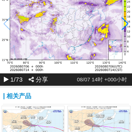
024
025
026
027
028
029
030
031
032
033
034
035
036
037
038
039
040
041
042
043
044
045
046
047
048
049
050
051
052
053
054
055
056
057
058
059
060
061
062
063
064
065
066
067
068
069
070
071
1
/73
分享
072
08/07 14时 +000小时
相关产品