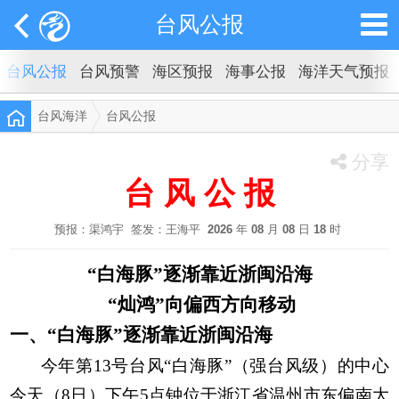
台风公报
台风公报
台风预警
海区预报
海事公报
海洋天气预报
台风海洋
台风公报
分享
台 风 公 报
预报：渠鸿宇 签发：王海平
2026
年
08
月
08
日
18
时
“白海豚”
逐渐靠近浙闽沿海
“灿鸿”向偏
西
方向移动
一、
“白海豚”逐渐靠近浙闽沿海
今年第
13
号台风“白海豚”（强台风级）的中心
今天（
8
日）下午
5
点钟位于浙江省温州市东偏南大