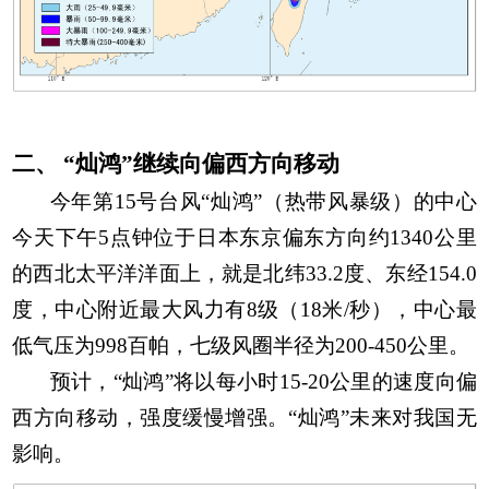
二、
“灿鸿”
继续
向偏
西
方向移动
今年第
15
号台风“灿鸿”（热带风暴级）的中心
今天
下
午
5
点钟位于
日本东京偏东方向约
1340
公里
的西北太平洋洋面上
，就是
北纬
33.2
度、东经
154.0
度
，
中心附近最大风力有
8
级（
18
米
/
秒），
中心最
低气压为
998
百帕，
七级风圈半径
为
200-450
公里。
预计，“灿鸿”将以每小时
15
-
20
公
里的速度向偏
西
方向移动，强度缓慢增强。“灿鸿”未来对我国无
影响。