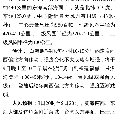
约
440
公里的东海南部海面上，就是北纬
26.9
度、
东经
125.0
度，中心附近最大风
力有
14
级（
45
米
/
秒），中心最低气压为
950
百帕，七级风圈半径为
420-450
公里，十级风圈半径为
220-250
公里，十二
级风圈半径为
100
公里。
预计，“白海豚”将以每小时
10-15
公里的速度向
西偏北方向移动，强度变化不大或略有增强，
将于
9
日晚上至
10
日早晨在浙江舟山到福建福鼎一带沿
海登陆（
38-45
米
/
秒，
13-14
级，台风级或强台风
级），登陆后继续向西偏北方向移动，强度逐渐减
弱。
大风预报：
8
日
20
时至
9
日
20
时，黄海南部、东
海大部及钓鱼岛附近海域、台湾以东洋面、巴士海