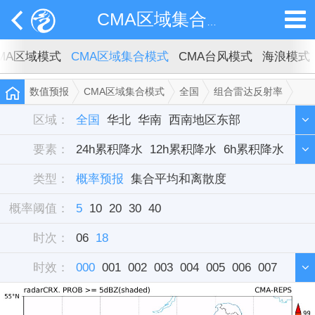
CMA区域集合模式
MA区域模式
CMA区域集合模式
CMA台风模式
海浪模式
数值预报
CMA区域集合模式
全国
组合雷达反射率
概率预报
5
区域：
全国
华北
华南
西南地区东部
要素：
西北地区东部
24h累积降水
12h累积降水
东北
华中
西藏
6h累积降水
新疆
类型：
华东
3h累积降水
概率预报
集合平均和离散度
组合雷达反射率
概率阈值：
对流有效位能cape
5
10
20
30
40
对流抑制cin
K指数
时次：
0-3公里垂直切变
06
18
10米全风速
2米温度
时效：
000
001
002
003
004
005
006
007
008
009
010
011
012
013
014
015