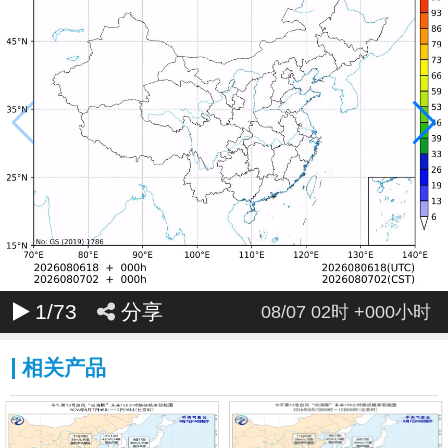
016
017
018
019
020
021
022
023
024
025
026
027
028
029
030
031
032
033
034
035
036
037
038
039
040
041
042
043
044
045
046
047
048
049
050
051
052
053
054
055
056
057
058
059
060
061
062
063
064
065
066
067
068
069
070
071
1
/73
分享
072
08/07 02时 +000小时
相关产品