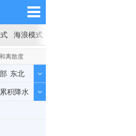
模式
海浪模式
和离散度
部
东北
h累积降水
制cin
温度