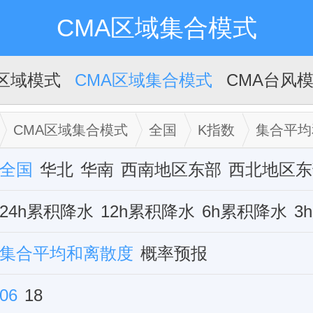
CMA区域集合模式
A区域模式
CMA区域集合模式
CMA台风
CMA区域集合模式
全国
K指数
集合平均
全国
华北
华南
西南地区东部
西北地区东
华中
24h累积降水
西藏
新疆
12h累积降水
华东
6h累积降水
3
组合雷达反射率
集合平均和离散度
对流有效位能cape
概率预报
对流抑
K指数
06
18
0-3公里垂直切变
10米全风速
2米