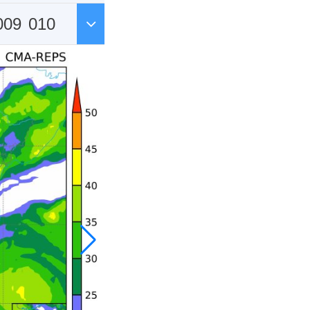
009
010
020
021
031
032
042
043
053
054
064
065