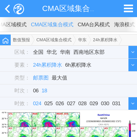
CMA区域集合模式
MA区域模式
CMA区域集合模式
CMA台风模式
海浪模式
数值预报
CMA区域集合模式
华东
24h累积降水
邮票图
区域：
全国
华北
华南
西南地区东部
要素：
西北地区东部
24h累积降水
6h累积降水
东北
华中
西藏
新疆
类型：
华东
雷达组合反射率
邮票图
最大值
时次：
06
18
时效：
024
025
026
027
028
029
030
031
032
033
034
035
036
037
038
039
040
041
042
043
044
045
046
047