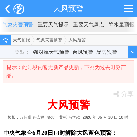
大风预警
气象灾害预警
重要天气提示
重要天气盘点
降水量预报
天气预报
气象灾害预警
大风预警
类型：
强对流天气预警
台风预警
暴雨预警
高温预警
大风预警
大雾预警
提示：此时段内暂无新产品更新，下列为过去时刻产
品。
沙尘暴预警
暴雪预警
寒潮预警
冰冻预警
气象干旱预警
低温预警
分享
大风预警
预报：万纬祺 任宏昌 签发：黄彬 马学款
2026
年
06
月
20
日
18
时
中央气象台6月20日18时解除大风蓝色预警：