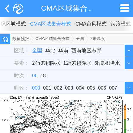
CMA区域集合模式
MA区域模式
CMA区域集合模式
CMA台风模式
海浪模式
数值预报
CMA区域集合模式
全国
2米温度
区域：
全国
华北
华南
西南地区东部
要素：
西北地区东部
24h累积降水
12h累积降水
东北
华中
西藏
6h累积降水
新疆
时次：
华东
3h累积降水
06
18
组合雷达反射率
时效：
对流有效位能cape
000
001
002
003
对流抑制cin
004
005
006
K指数
007
0-3公里垂直切变
008
009
010
011
10米全风速
012
013
014
2米温度
015
016
017
018
019
020
021
022
023
024
025
026
027
028
029
030
031