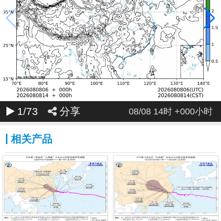
032
033
034
035
036
037
038
039
040
041
042
043
044
045
046
047
048
049
050
051
052
053
054
055
056
057
058
059
060
061
062
063
064
065
066
067
068
069
070
071
1
/73
分享
08/08 14时 +000小时
072
相关产品