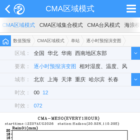
CMA区域模式
CMA区域模式
CMA区域集合模式
CMA台风模式
海浪
数值预报
CMA区域模式
单站
逐小时预报演变图
海口
区域：
全国
华北
华南
西南地区东部
要素：
西北地区东部
逐小时预报演变图
东北
相对湿度、温度、风
华中
西藏
新疆
城市：
华东
北京
单站
上海
天津
重庆
哈尔滨
长春
时次：
沈阳
00
12
呼和浩特
石家庄
乌鲁木齐
兰州
时效：
西宁
072
西安
银川
郑州
济南
太原
合肥
武汉
长沙
南京
成都
贵阳
昆明
南宁
拉萨
杭州
南昌
广州
福州
台北
海口