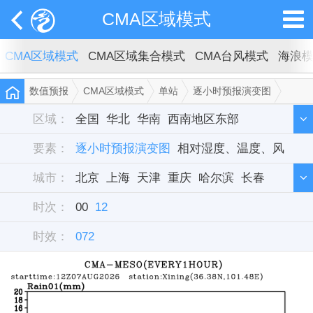
CMA区域模式
CMA区域模式
CMA区域集合模式
CMA台风模式
海浪
数值预报
CMA区域模式
单站
逐小时预报演变图
西宁
区域：
全国
华北
华南
西南地区东部
要素：
西北地区东部
逐小时预报演变图
东北
相对湿度、温度、风
华中
西藏
新疆
城市：
华东
北京
单站
上海
天津
重庆
哈尔滨
长春
时次：
沈阳
00
12
呼和浩特
石家庄
乌鲁木齐
兰州
时效：
西宁
072
西安
银川
郑州
济南
太原
合肥
武汉
长沙
南京
成都
贵阳
昆明
南宁
拉萨
杭州
南昌
广州
福州
台北
海口