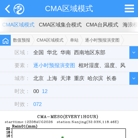
CMA区域模式
CMA区域模式
CMA区域集合模式
CMA台风模式
海浪
数值预报
CMA区域模式
单站
逐小时预报演变图
南京
区域：
全国
华北
华南
西南地区东部
要素：
西北地区东部
逐小时预报演变图
东北
相对湿度、温度、风
华中
西藏
新疆
城市：
华东
北京
单站
上海
天津
重庆
哈尔滨
长春
时次：
沈阳
00
12
呼和浩特
石家庄
乌鲁木齐
兰州
时效：
西宁
072
西安
银川
郑州
济南
太原
合肥
武汉
长沙
南京
成都
贵阳
昆明
南宁
拉萨
杭州
南昌
广州
福州
台北
海口