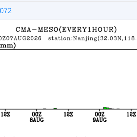
太原
072
合肥
武汉
长沙
南京
成都
贵阳
昆
拉萨
杭州
南昌
广州
福州
台北
海口
香