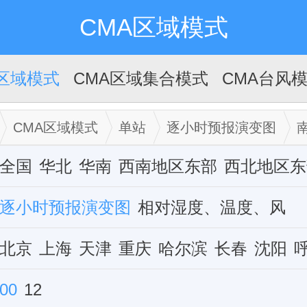
CMA区域模式
A区域模式
CMA区域集合模式
CMA台风
CMA区域模式
单站
逐小时预报演变图
全国
华北
华南
西南地区东部
西北地区东
华中
逐小时预报演变图
西藏
新疆
华东
相对湿度、温度、风
单站
北京
上海
天津
重庆
哈尔滨
长春
沈阳
石家庄
00
12
乌鲁木齐
兰州
西宁
西安
银川
郑