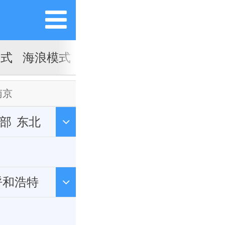
模式
海浪模式
南京
部
东北
呼和浩特
州
济南