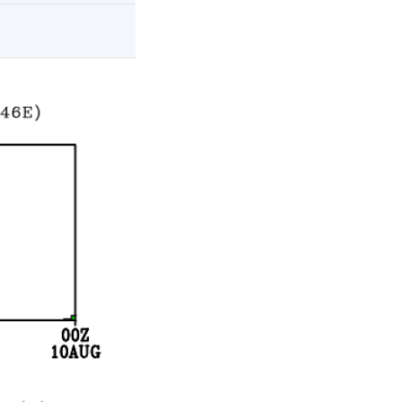
明
南宁
港
澳门