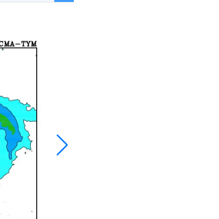
060
063
093
096