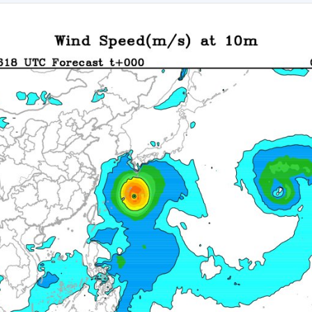
033
036
039
042
045
048
051
054
057
066
069
072
075
078
081
084
087
090
099
102
105
108
111
114
117
120