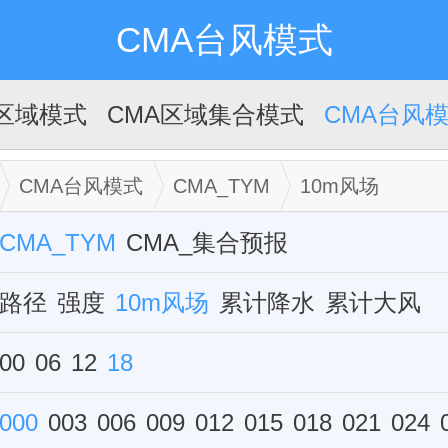
CMA台风模式
A区域模式
CMA区域集合模式
CMA台风
CMA台风模式
CMA_TYM
10m风场
CMA_TYM
CMA_集合预报
路径
强度
10m风场
累计降水
累计大风
组合雷达反射率
00
06
12
18
FY4A云图模拟
000
003
006
009
012
015
018
021
024