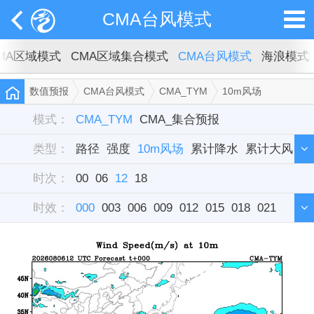
CMA台风模式
MA区域模式
CMA区域集合模式
CMA台风模式
海浪模式
数值预报
CMA台风模式
CMA_TYM
10m风场
模式：
CMA_TYM
CMA_集合预报
类型：
路径
强度
10m风场
累计降水
累计大风
时次：
组合雷达反射率
00
06
12
18
FY4A云图模拟
时效：
000
003
006
009
012
015
018
021
024
027
030
033
036
039
042
045
048
051
054
057
060
063
066
069
072
075
078
081
084
087
090
093