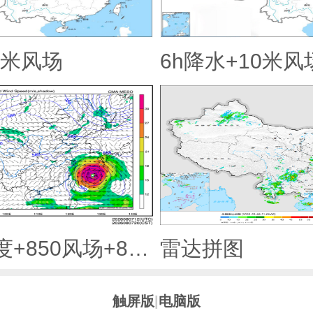
0米风场
6h降水+10米风
500hPa高度+850风场+850大风速（大于等于12）
雷达拼图
触屏版
|
电脑版