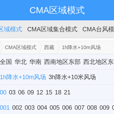
CMA区域模式
A区域模式
CMA区域集合模式
CMA台风
CMA区域模式
西藏
1h降水+10m风场
全国
华北
华南
西南地区东部
西北地区东
华中
1h降水+10m风场
西藏
新疆
华东
3h降水+10米风场
单站
6h降水+10米风场
00
03
06
09
12
15
12h降水+10米风场
18
21
雷达组合反射率
001
002
003
004
005
006
007
008
009