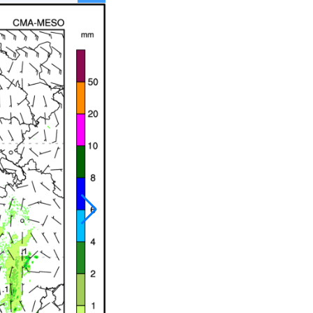
021
022
032
033
043
044
054
055
065
066