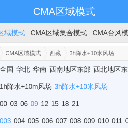
CMA区域模式
A区域模式
CMA区域集合模式
CMA台风
CMA区域模式
西藏
3h降水+10米风场
全国
华北
华南
西南地区东部
西北地区东
华中
1h降水+10m风场
西藏
新疆
华东
3h降水+10米风场
单站
6h降水+10米风场
00
03
06
09
12
15
12h降水+10米风场
18
21
雷达组合反射率
003
004
005
006
007
008
009
010
011