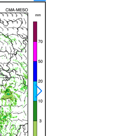
023
024
034
035