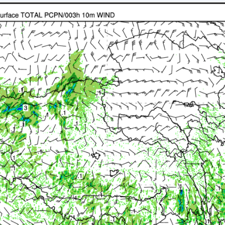
014
015
016
017
018
019
020
021
022
025
026
027
028
029
030
031
032
033
036