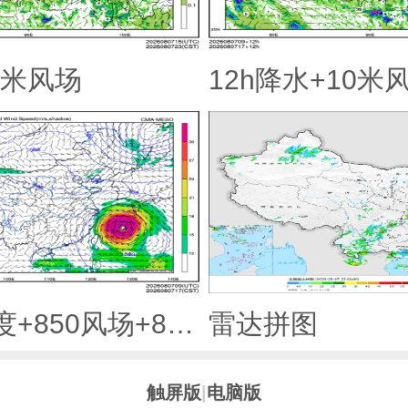
0米风场
12h降水+10米
500hPa高度+850风场+850大风速（大于等于12）
雷达拼图
触屏版
|
电脑版