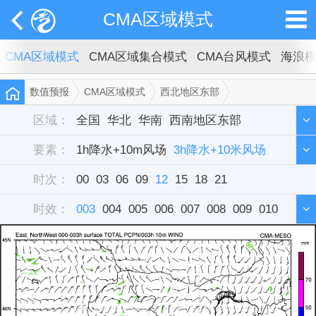
CMA区域模式
CMA区域模式
CMA区域集合模式
CMA台风模式
海浪
数值预报
CMA区域模式
西北地区东部
3h降水+10米风场
区域：
全国
华北
华南
西南地区东部
要素：
西北地区东部
1h降水+10m风场
东北
3h降水+10米风场
华中
西藏
新疆
时次：
华东
6h降水+10米风场
00
03
单站
06
09
12
15
12h降水+10米风场
18
21
时效：
雷达组合反射率
003
004
005
006
007
008
009
010
011
012
013
014
015
016
017
018
019
020
021
022
023
024
025
026
027
028
029
030
031
032
033
034