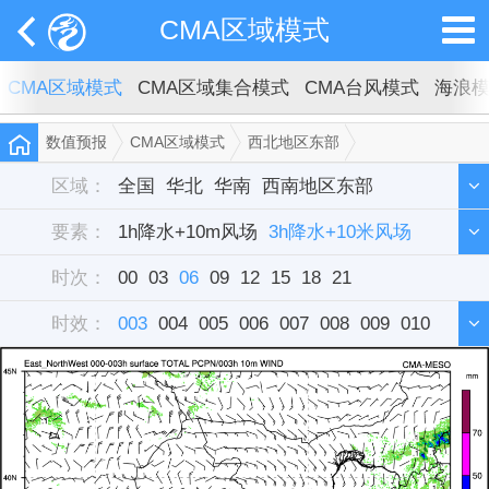
CMA区域模式
CMA区域模式
CMA区域集合模式
CMA台风模式
海浪
数值预报
CMA区域模式
西北地区东部
3h降水+10米风场
区域：
全国
华北
华南
西南地区东部
要素：
西北地区东部
1h降水+10m风场
东北
3h降水+10米风场
华中
西藏
新疆
时次：
华东
6h降水+10米风场
00
03
单站
06
09
12
15
12h降水+10米风场
18
21
时效：
雷达组合反射率
003
004
005
006
007
008
009
010
011
012
013
014
015
016
017
018
019
020
021
022
023
024
025
026
027
028
029
030
031
032
033
034