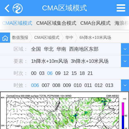
CMA区域模式
CMA区域模式
CMA区域集合模式
CMA台风模式
海浪
数值预报
CMA区域模式
华中
6h降水+10米风场
区域：
全国
华北
华南
西南地区东部
要素：
西北地区东部
1h降水+10m风场
东北
3h降水+10米风场
华中
西藏
新疆
时次：
华东
6h降水+10米风场
00
03
单站
06
09
12
15
12h降水+10米风场
18
21
时效：
雷达组合反射率
006
007
008
009
010
011
012
013
014
015
016
017
018
019
020
021
022
023
024
025
026
027
028
029
030
031
032
033
034
035
036