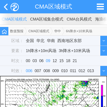
CMA区域模式
CMA区域模式
CMA区域集合模式
CMA台风模式
海浪
数值预报
CMA区域模式
华中
6h降水+10米风场
区域：
全国
华北
华南
西南地区东部
要素：
西北地区东部
1h降水+10m风场
东北
3h降水+10米风场
华中
西藏
新疆
时次：
华东
6h降水+10米风场
00
03
单站
06
09
12
15
12h降水+10米风场
18
21
时效：
雷达组合反射率
006
007
008
009
010
011
012
013
014
015
016
017
018
019
020
021
022
023
024
025
026
027
028
029
030
031
032
033
034
035
036