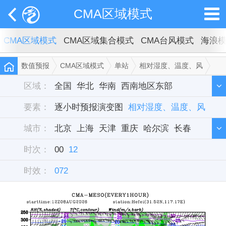
CMA区域模式
CMA区域模式
CMA区域集合模式
CMA台风模式
海浪
数值预报
CMA区域模式
单站
相对湿度、温度、风
合肥
区域：
全国
华北
华南
西南地区东部
要素：
西北地区东部
逐小时预报演变图
东北
相对湿度、温度、风
华中
西藏
新疆
城市：
华东
北京
单站
上海
天津
重庆
哈尔滨
长春
时次：
沈阳
00
12
呼和浩特
石家庄
乌鲁木齐
兰州
时效：
西宁
072
西安
银川
郑州
济南
太原
合肥
武汉
长沙
南京
成都
贵阳
昆明
南宁
拉萨
杭州
南昌
广州
福州
台北
海口