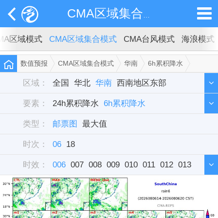
CMA区域集合模式
MA区域模式
CMA区域集合模式
CMA台风模式
海浪模式
数值预报
CMA区域集合模式
华南
6h累积降水
邮票图
区域：
全国
华北
华南
西南地区东部
要素：
西北地区东部
24h累积降水
6h累积降水
东北
华中
西藏
新疆
类型：
华东
雷达组合反射率
邮票图
最大值
时次：
06
18
时效：
006
007
008
009
010
011
012
013
014
015
016
017
018
019
020
021
022
023
024
025
026
027
028
029