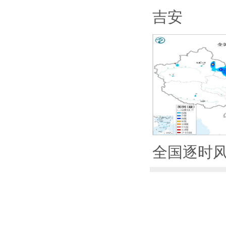
吉安
全国逐时