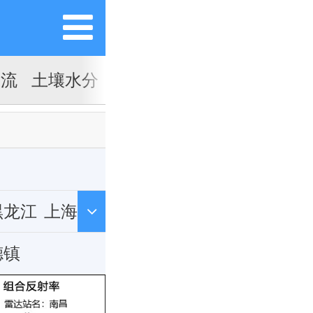
对流
土壤水分
黑龙江
上海
北
德镇
湖南
藏
陕西