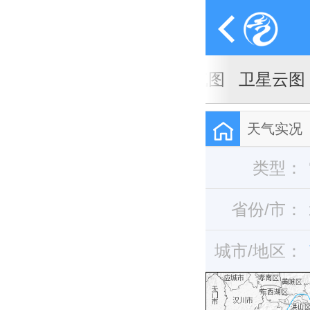
天气图
卫星云图
天气实况
类型：
省份/市：
城市/地区：