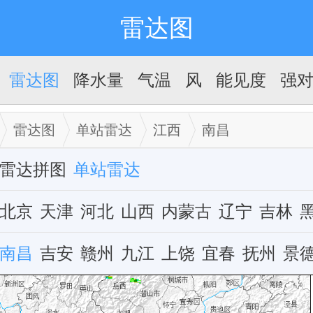
雷达图
雷达图
降水量
气温
风
能见度
强
雷达图
单站雷达
江西
南昌
雷达拼图
单站雷达
北京
天津
河北
山西
内蒙古
辽宁
吉林
江苏
南昌
浙江
吉安
安徽
赣州
福建
九江
江西
上饶
山东
宜春
河南
抚州
湖
景
广东
广西
海南
重庆
四川
贵州
云南
西