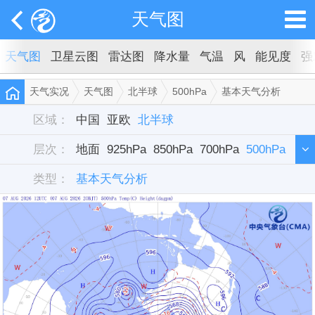
天气图
天气图
卫星云图
雷达图
降水量
气温
风
能见度
强
天气实况
天气图
北半球
500hPa
基本天气分析
区域：
中国
亚欧
北半球
层次：
地面
925hPa
850hPa
700hPa
500hPa
类型：
200hPa
基本天气分析
100hPa