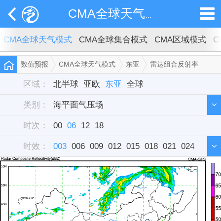
CMA全球天气模式
CMA全球天气模式
CMA全球集合模式
CMA区域模式
C
数值预报
CMA全球天气模式
东亚
雷达组合反射率
区域：
北半球
亚欧
东亚
全球
类别：
海平面气压场
时次：
500hPa高度场＋850hPa风场
00
06
12
18
24小时降水
时效：
累积降水
003
006
009
2米温度
012
2m最高温度
015
018
021
024
2m最低温度
027
030
033
2m相对湿度
036
039
042
045
048
雷达组合反射率
051
054
057
060
063
066
069
072
075
078
081
084
087
090
093
096