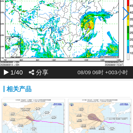
099
102
105
108
111
114
117
120
1
/40
分享
08/09 06时 +003小时
相关产品