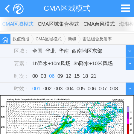
CMA区域模式
CMA区域模式
CMA区域集合模式
CMA台风模式
海浪
数值预报
CMA区域模式
新疆
雷达组合反射率
区域：
全国
华北
华南
西南地区东部
要素：
西北地区东部
1h降水+10m风场
东北
3h降水+10米风场
华中
西藏
新疆
时次：
华东
6h降水+10米风场
00
03
单站
06
09
12
15
12h降水+10米风场
18
21
时效：
雷达组合反射率
001
002
003
004
005
006
007
008
009
010
011
012
013
014
015
016
017
018
019
020
021
022
023
024
025
026
027
028
029
030
031
032