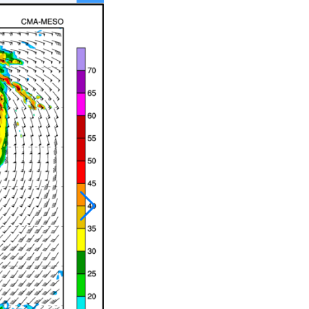
021
022
032
033