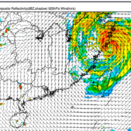
012
013
014
015
016
017
018
019
020
023
024
025
026
027
028
029
030
031
034
035
036