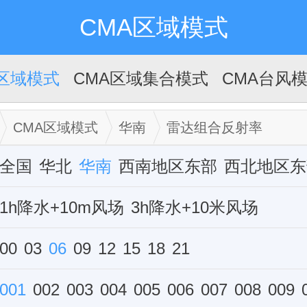
CMA区域模式
A区域模式
CMA区域集合模式
CMA台风
CMA区域模式
华南
雷达组合反射率
全国
华北
华南
西南地区东部
西北地区东
华中
1h降水+10m风场
西藏
新疆
华东
3h降水+10米风场
单站
6h降水+10米风场
00
03
06
09
12
15
12h降水+10米风场
18
21
雷达组合反射率
001
002
003
004
005
006
007
008
009