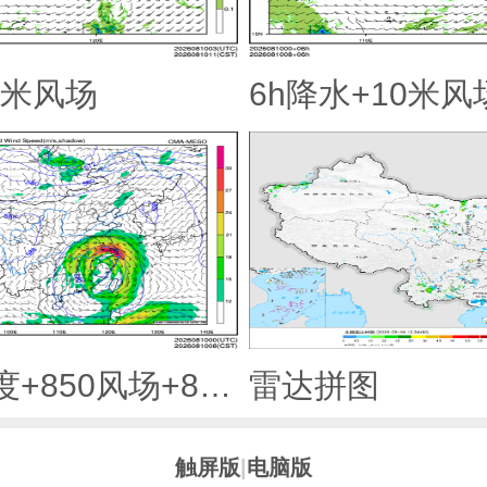
0米风场
6h降水+10米风
500hPa高度+850风场+850大风速（大于等于12）
雷达拼图
触屏版
|
电脑版