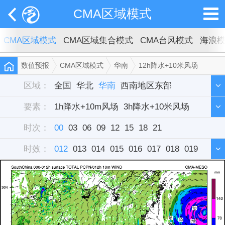
CMA区域模式
CMA区域模式
CMA区域集合模式
CMA台风模式
海浪
数值预报
CMA区域模式
华南
12h降水+10米风场
区域：
全国
华北
华南
西南地区东部
要素：
西北地区东部
1h降水+10m风场
东北
3h降水+10米风场
华中
西藏
新疆
时次：
华东
6h降水+10米风场
00
03
单站
06
09
12
15
12h降水+10米风场
18
21
时效：
雷达组合反射率
012
013
014
015
016
017
018
019
020
021
022
023
024
025
026
027
028
029
030
031
032
033
034
035
036
037
038
039
040
041
042
043