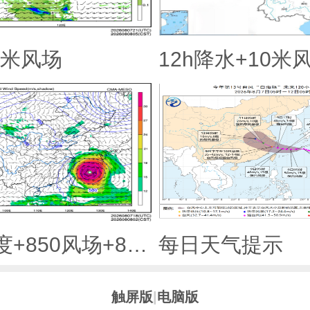
0米风场
12h降水+10米
500hPa高度+850风场+850大风速（大于等于12）
每日天气提示
触屏版
|
电脑版