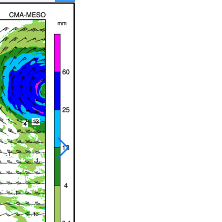
026
027
037
038
048
049
059
060
070
071