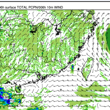
017
018
019
020
021
022
023
024
025
028
029
030
031
032
033
034
035
036
039
040
041
042
043
044
045
046
047
050
051
052
053
054
055
056
057
058
061
062
063
064
065
066
067
068
069
072