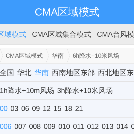
CMA区域模式
A区域模式
CMA区域集合模式
CMA台风
CMA区域模式
华南
6h降水+10米风场
全国
华北
华南
西南地区东部
西北地区东
华中
1h降水+10m风场
西藏
新疆
华东
3h降水+10米风场
单站
6h降水+10米风场
00
03
06
09
12
15
12h降水+10米风场
18
21
雷达组合反射率
006
007
008
009
010
011
012
013
014