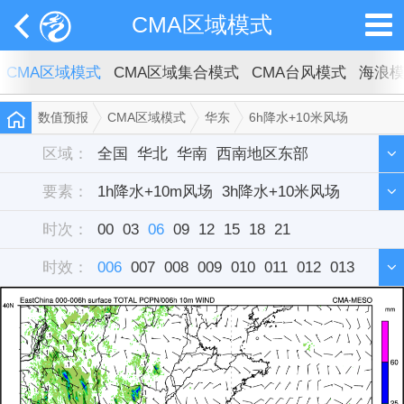
CMA区域模式
CMA区域模式
CMA区域集合模式
CMA台风模式
海浪
数值预报
CMA区域模式
华东
6h降水+10米风场
区域：
全国
华北
华南
西南地区东部
要素：
西北地区东部
1h降水+10m风场
东北
3h降水+10米风场
华中
西藏
新疆
时次：
华东
6h降水+10米风场
00
03
单站
06
09
12
15
12h降水+10米风场
18
21
时效：
雷达组合反射率
006
007
008
009
010
011
012
013
014
015
016
017
018
019
020
021
022
023
024
025
026
027
028
029
030
031
032
033
034
035
036