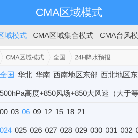
CMA区域模式
A区域模式
CMA区域集合模式
CMA台风
CMA区域模式
全国
24H降水预报
全国
华北
华南
西南地区东部
西北地区东
华中
500hPa高度+850风场+850大风速（大于
西藏
新疆
华东
单站
500高度+海平面气压
00
03
06
09
12
15
18
10m风
21
24H降水预
雷达组合反射率
024
025
026
027
FY4A卫星云图模拟
028
029
030
031
032