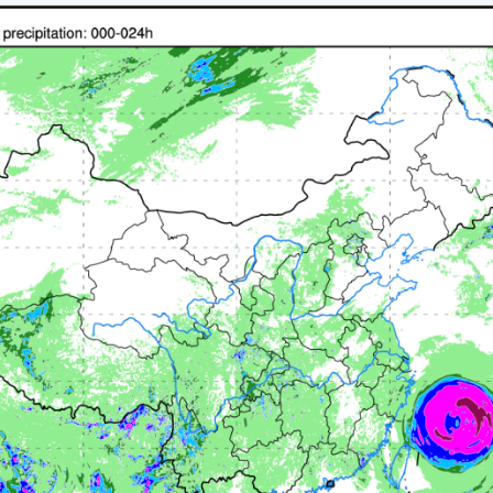
035
036