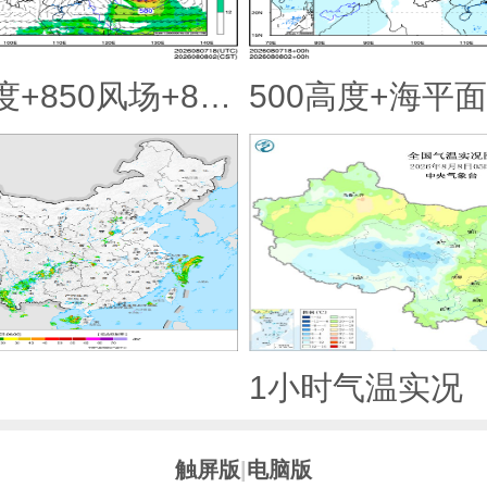
500hPa高度+850风场+850大风速（大于等于12）
500高度+海平
1小时气温实况
触屏版
|
电脑版