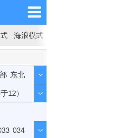
模式
海浪模式
部
东北
等于12）
报
2m温度
033
034