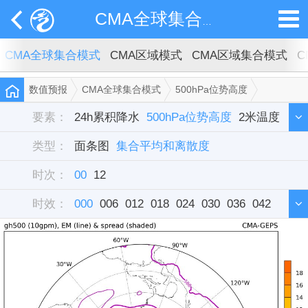
CMA全球集合模式
CMA全球集合模式
CMA区域模式
CMA区域集合模式
C
数值预报
CMA全球集合模式
500hPa位势高度
集合平均和离散度
要素：
24h累积降水
500hPa位势高度
2米温度
类型：
10米全风速
面条图
集合平均和离散度
时次：
00
12
时效：
000
006
012
018
024
030
036
042
048
054
060
066
072
078
084
090
096