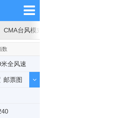
CMA台风模式
海浪模式
指数
0米全风速
度
邮票图
240