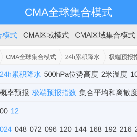
CMA全球集合模式
合模式
CMA区域模式
CMA区域集合模式
CMA全球集合模式
24h累积降水
极端预报
24h累积降水
500hPa位势高度
2米温度
1
概率预报
极端预报指数
集合平均和离散
分位数产品
00
12
024
048
072
096
120
144
168
192
216