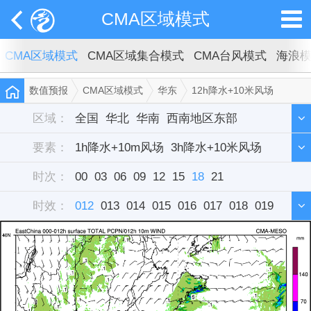
CMA区域模式
CMA区域模式
CMA区域集合模式
CMA台风模式
海浪
数值预报
CMA区域模式
华东
12h降水+10米风场
区域：
全国
华北
华南
西南地区东部
要素：
西北地区东部
1h降水+10m风场
东北
3h降水+10米风场
华中
西藏
新疆
时次：
华东
6h降水+10米风场
00
03
单站
06
09
12
15
12h降水+10米风场
18
21
时效：
雷达组合反射率
012
013
014
015
016
017
018
019
020
021
022
023
024
025
026
027
028
029
030
031
032
033
034
035
036