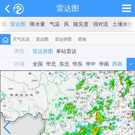
雷达图
云图
雷达图
降水量
气温
风
能见度
强对流
土壤水分
天气实况
雷达图
雷达拼图
西南
类型：
雷达拼图
单站雷达
区域：
全国
华北
东北
华东
华中
华南
西南
西北