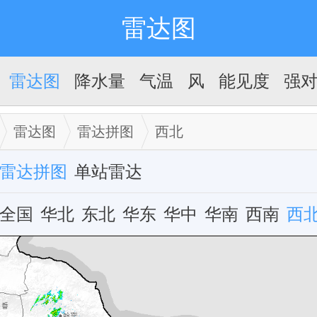
雷达图
雷达图
降水量
气温
风
能见度
强
雷达图
雷达拼图
西北
雷达拼图
单站雷达
全国
华北
东北
华东
华中
华南
西南
西