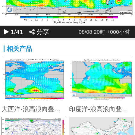
240
1
/41
分享
08/08 20时 +000小时
相关产品
大西洋-浪高浪向叠加图
印度洋-浪高浪向叠加图