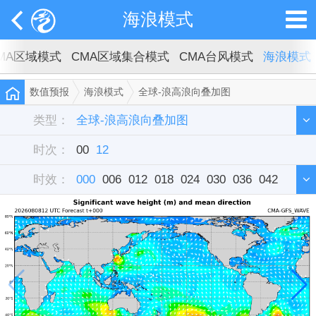
海浪模式
MA区域模式
CMA区域集合模式
CMA台风模式
海浪模式
数值预报
海浪模式
全球-浪高浪向叠加图
类型：
全球-浪高浪向叠加图
时次：
大西洋-浪高浪向叠加图
00
12
时效：
印度洋-浪高浪向叠加图
000
006
012
018
024
030
036
042
太平洋-浪高浪向叠加图
048
054
060
066
072
078
084
090
096
102
108
114
120
126
132
138
144
150
156
162
168
174
180
186
192
198
204
210
216
222
228
234