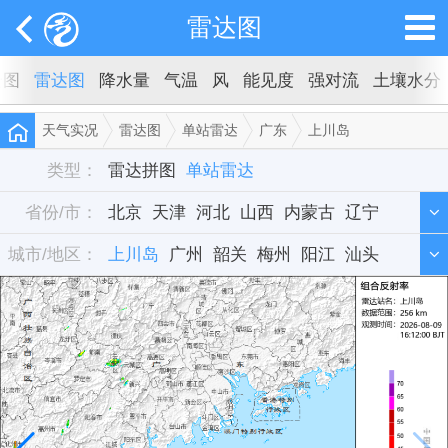
雷达图
云图
雷达图
降水量
气温
风
能见度
强对流
土壤水分
天气实况
雷达图
单站雷达
广东
上川岛
类型：
雷达拼图
单站雷达
省份/市：
北京
天津
河北
山西
内蒙古
辽宁
城市/地区：
吉林
上川岛
黑龙江
广州
上海
韶关
江苏
梅州
浙江
阳江
安徽
汕头
福建
深圳
江西
湛江
山东
河源
河南
汕尾
湖北
肇庆
湖南
连州
广东
茂名
广西
海南
重庆
四川
贵州
云南
西藏
陕西
甘肃
青海
宁夏
新疆