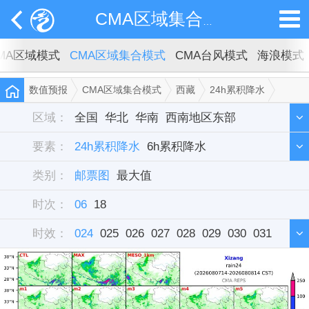
CMA区域集合模式
MA区域模式
CMA区域集合模式
CMA台风模式
海浪模式
数值预报
CMA区域集合模式
西藏
24h累积降水
邮票图
区域：
全国
华北
华南
西南地区东部
要素：
西北地区东部
24h累积降水
6h累积降水
东北
华中
西藏
新疆
类别：
华东
雷达组合反射率
邮票图
最大值
时次：
06
18
时效：
024
025
026
027
028
029
030
031
032
033
034
035
036
037
038
039
040
041
042
043
044
045
046
047