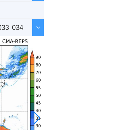
033
034
044
045
055
056
066
067