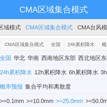
CMA区域集合模式
A区域模式
CMA区域集合模式
CMA台风
CMA区域集合模式
全国
24h累积降水
概
m
全国
华北
华南
西南地区东部
西北地区东
华中
24h累积降水
西藏
新疆
12h累积降水
华东
6h累积降水
3
组合雷达反射率
概率预报
集合平均和离散度
对流有效位能cape
对流抑
K指数
>=0.1mm
0-3公里垂直切变
>=10.0mm
>=25.0mm
10米全风速
>=50.0
2米