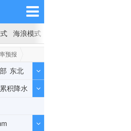
模式
海浪模式
率预报
部
东北
h累积降水
制cin
mm
温度