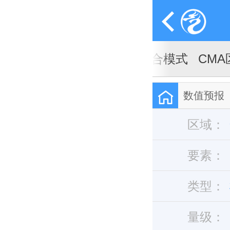
A全球天气模式
CMA全球集合模式
CM
数值预报
>=25.0m
区域：
要素：
类型：
量级：