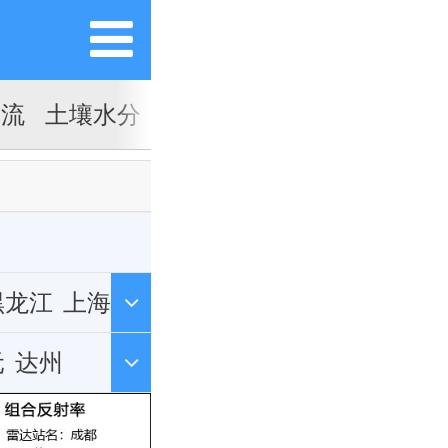
对流
土壤水分
黑龙江
上海
北
元
湖南
达州
藏
陕西