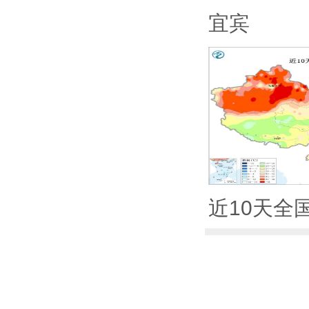
宜宾
近10天全