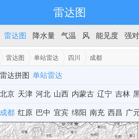
雷达图
雷达图
降水量
气温
风
能见度
强
雷达图
单站雷达
四川
成都
雷达拼图
单站雷达
北京
天津
河北
山西
内蒙古
辽宁
吉林
江苏
成都
浙江
红原
安徽
巴中
福建
宜宾
江西
绵阳
山东
南充
河南
西昌
湖
广
广东
乐山
广西
康定
海南
雅安
重庆
四川
贵州
云南
西