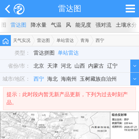
雷达图
云图
雷达图
降水量
气温
风
能见度
强对流
土壤水分
天气实况
雷达图
单站雷达
青海
西宁
类型：
雷达拼图
单站雷达
省份/市：
北京
天津
河北
山西
内蒙古
辽宁
城市/地区：
吉林
西宁
黑龙江
海北
海南州
上海
江苏
玉树藏族自治州
浙江
安徽
福建
黄南藏族自治州
江西
山东
河南
湖北
湖南
广东
提示：此时段内暂无新产品更新，下列为过去时刻产
品。
广西
海南
重庆
四川
贵州
云南
西藏
陕西
甘肃
青海
宁夏
新疆