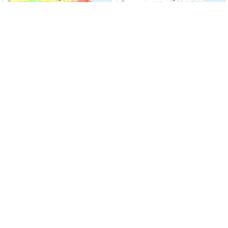
分享到
近10天全国最高气温实况图
全国逐时风
新浪微博
QQ空间
QQ好友
取消
能见度
雷达拼图
触屏版
|
电脑版
关于我们
|
联系方式
|
网站声明
|
网站地图
Copyright©2009-2026 京ICP备05055842号
国家气象中心版权所有