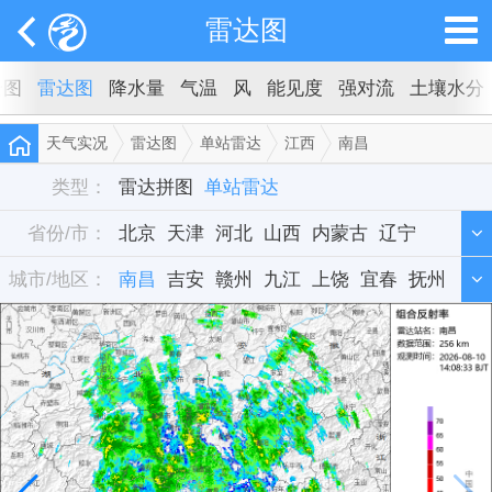
雷达图
云图
雷达图
降水量
气温
风
能见度
强对流
土壤水分
天气实况
雷达图
单站雷达
江西
南昌
类型：
雷达拼图
单站雷达
省份/市：
北京
天津
河北
山西
内蒙古
辽宁
城市/地区：
吉林
南昌
黑龙江
吉安
赣州
上海
九江
江苏
上饶
浙江
宜春
安徽
抚州
福建
景德镇
江西
山东
河南
湖北
湖南
广东
广西
海南
重庆
四川
贵州
云南
西藏
陕西
甘肃
青海
宁夏
新疆