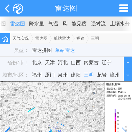
雷达图
云图
雷达图
降水量
气温
风
能见度
强对流
土壤水分
天气实况
雷达图
单站雷达
福建
三明
类型：
雷达拼图
单站雷达
省份/市：
北京
天津
河北
山西
内蒙古
辽宁
城市/地区：
吉林
福州
黑龙江
厦门
泉州
上海
建阳
江苏
三明
浙江
龙岩
安徽
漳州
福建
宁德
江西
山东
河南
湖北
湖南
广东
广西
海南
重庆
四川
贵州
云南
西藏
陕西
甘肃
青海
宁夏
新疆