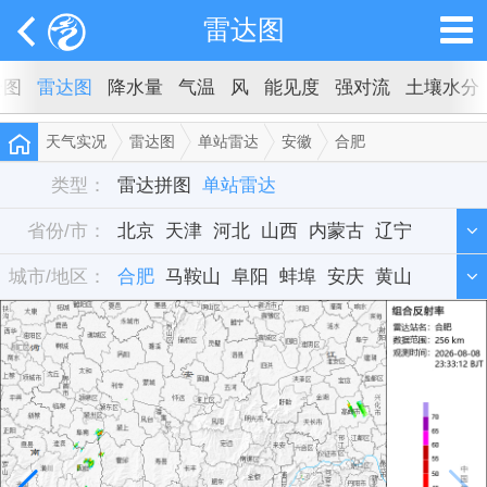
雷达图
云图
雷达图
降水量
气温
风
能见度
强对流
土壤水分
天气实况
雷达图
单站雷达
安徽
合肥
类型：
雷达拼图
单站雷达
省份/市：
北京
天津
河北
山西
内蒙古
辽宁
城市/地区：
吉林
合肥
黑龙江
马鞍山
上海
阜阳
江苏
蚌埠
浙江
安庆
安徽
黄山
福建
铜陵
江西
宣城
山东
河南
湖北
湖南
广东
广西
海南
重庆
四川
贵州
云南
西藏
陕西
甘肃
青海
宁夏
新疆