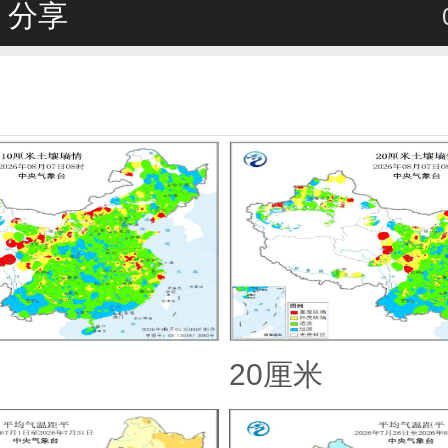
分享
20厘米