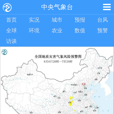
中央气象台
首页
实况
城市
预报
台风
全球
环境
农业
数值
预警
访谈